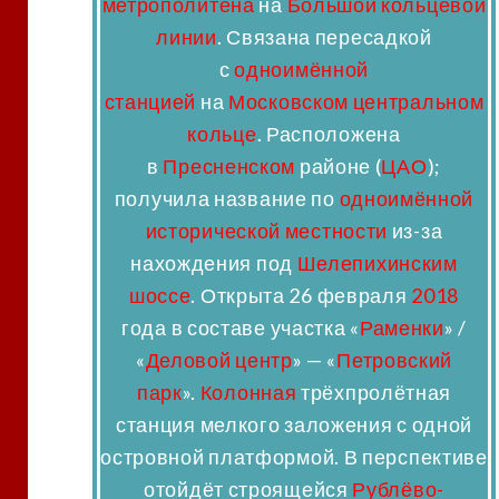
метрополитена
на
Большой кольцевой
линии
. Связана пересадкой
с
одноимённой
станцией
на
Московском центральном
кольце
. Расположена
в
Пресненском
районе (
ЦАО
);
получила название по
одноимённой
исторической местности
из-за
нахождения под
Шелепихинским
шоссе
. Открыта 26 февраля
2018
года
в составе участка «
Раменки
» /
«
Деловой центр
» — «
Петровский
парк
».
Колонная
трёхпролётная
станция мелкого заложения с одной
островной платформой. В перспективе
отойдёт строящейся
Рублёво-