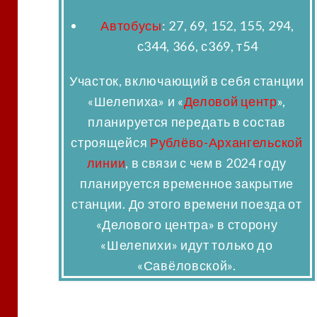
Автобусы
: 27, 69, 152, 155, 294,
с344, 366, с369, т54
Участок, включающий в себя станции
«Шелепиха» и «
Деловой центр
»,
планируется передать в состав
строящейся
Рублёво-Архангельской
линии
, в связи с чем в 2024 году
планируется временное закрытие
станции. До этого времени поезда от
«Делового центра» в сторону
«Шелепихи» идут только до
«Савёловской».