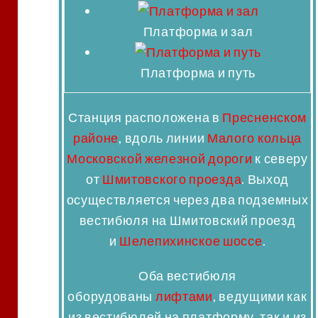
Платформа и зал
Платформа и путь
Станция расположена в
Пресненском
районе
, вдоль линии
Малого кольца
Московской железной дороги
к северу
от
Шмитовского проезда
. Выход
осуществляется через два подземных
вестибюля на Шмитовский проезд
и
Шелепихинское шоссе
.
Оба вестибюля
оборудованы
лифтами
, ведущими как
из вестибюлей на платформу, так и из