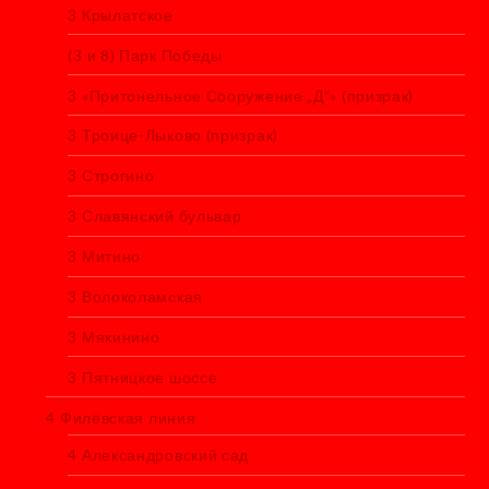
3 Крылатское
(3 и 8) Парк Победы
3 «Притонельное Сооружение „Д“» (призрак)
3 Троице-Лыково (призрак)
3 Строгино
3 Славянский бульвар
3 Митино
3 Волоколамская
3 Мякинино
3 Пятницкое шоссе
4 Филёвская линия
4 Александровский сад