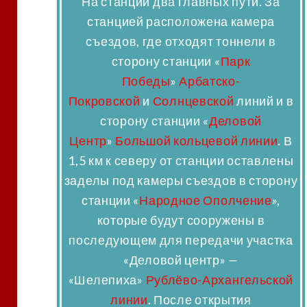
На станции два главных пути. За
станцией расположена камера
съездов, где отходят тоннели в
сторону станции «
Парк
Победы
»
Арбатско-
Покровской
и
Солнцевской
линий и в
сторону станции «
Деловой
Центр
»
Большой кольцевой линии
. В
1,5 км к северу от станции оставлены
заделы под камеры съездов в сторону
станции «
Народное Ополчение
»,
которые будут сооружены в
последующем для передачи участка
«Деловой центр» —
«Шелепиха»
Рублёво-Архангельской
линии
. После открытия