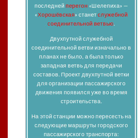
последней
перегон
«Шелепиха» —
«
Хорошёвская
» станет
служебной
соединительной ветвью
.
Двухпутной служебной
соединительной ветви изначально в
планах не было, а была только
западная ветвь для передачи
составов. Проект двухпутной ветки
для организации пассажирского
движения появился уже во время
строительства
.
На этой станции можно пересесть на
следующие маршруты городского
пассажирского транспорта: