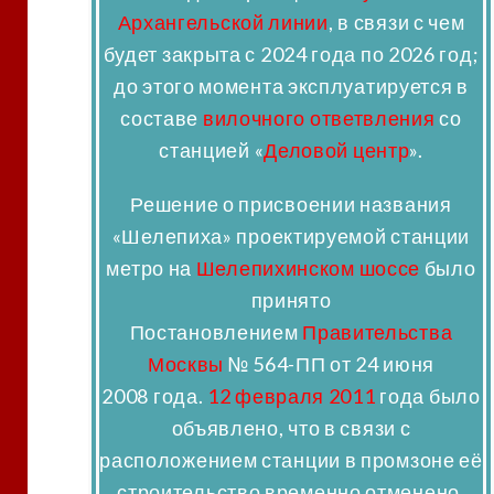
Архангельской линии
, в связи с чем
будет закрыта с 2024 года по 2026 год;
до этого момента эксплуатируется в
составе
вилочного ответвления
со
станцией «
Деловой центр
».
Решение о присвоении названия
«Шелепиха» проектируемой станции
метро на
Шелепихинском шоссе
было
принято
Постановлением
Правительства
Москвы
№ 564-ПП от 24 июня
2008 года.
12 февраля
2011
года было
объявлено, что в связи с
расположением станции в промзоне её
строительство временно отменено,