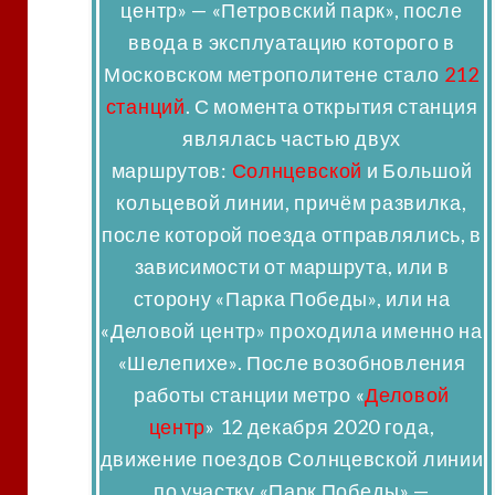
центр» — «Петровский парк», после
ввода в эксплуатацию которого в
Московском метрополитене стало
212
станций
. С момента открытия станция
являлась частью двух
маршрутов:
Солнцевской
и Большой
кольцевой линии, причём развилка,
после которой поезда отправлялись, в
зависимости от маршрута, или в
сторону «Парка Победы», или на
«Деловой центр» проходила именно на
«Шелепихе». После возобновления
работы станции метро «
Деловой
центр
» 12 декабря 2020 года,
движение поездов Солнцевской линии
по участку «Парк Победы» —