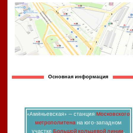
Основная информация
«
Ами́ньевская
» — станция
Московского
метрополитена
на юго-западном
участке
Большой кольцевой линии
.