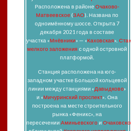
Расположена в районе
Очаково-
Матвеевское
(
ЗАО
). Названа по
одноимённому шоссе. Открыта 7
декабря 2021 года в составе
участка
«
Мнёвники
»
—
«
Каховская
»
.
Ста
мелкого заложения
с одной островной
платформой.
Станция расположена на юго-
западном участке Большой кольцевой
линии между станциями «
Давыдково
»
и «
Мичуринский проспект
». Она
построена на месте строительного
рынка «Феникс»
, на
пересечении
Аминьевского
и
Очаковско
вблизи путей
Киевского направления