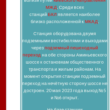
МЖД
. Среди всех
станций
БКЛ
является наиболее
близко расположенной к
МКАД
.
Станция оборудована двумя
подземными вестибюлями и выходами
через
подземный пешеходный
переход
на обе стороны Аминьевского
шоссе к остановкам общественного
транспорта и жилым районам. На
момент открытия станции подземный
переход на нечётную сторону шоссе не
достроен. 20 мая 2023 года выход №5
и №6 открыт.
На базе станции