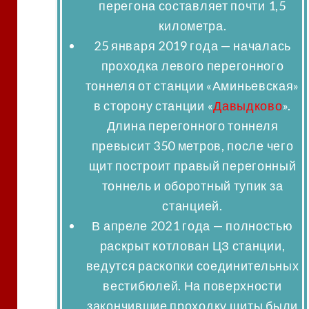
перегона составляет почти 1,5
километра.
25 января 2019 года
— началась
проходка левого перегонного
тоннеля от станции «Аминьевская»
в сторону станции «
Давыдково
».
Длина перегонного тоннеля
превысит 350 метров, после чего
щит построит правый перегонный
тоннель и оборотный тупик за
станцией
.
В апреле 2021 года
— полностью
раскрыт котлован ЦЗ станции,
ведутся раскопки соединительных
вестибюлей. На поверхности
закончившие проходку щиты были