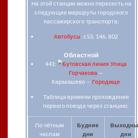
На этой станции можно пересесть на
следующие маршруты городского
пассажирского транспорта
:
Автобусы
: с53, 146, 802
Областной
441:
Улица
Горчакова
—
Каракашево —
Городище
Таблица времени прохождения
первого поезда через станцию
:
По чётным
Будние
Выходны
числам
дни
дни