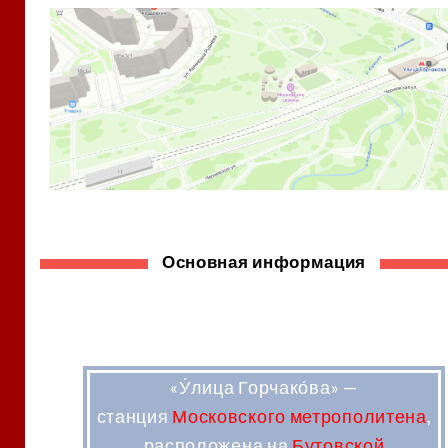
Основная информация
«У́лица Горчако́ва»
—
станция
Московского метрополитена
,
расположена на
Бутовской