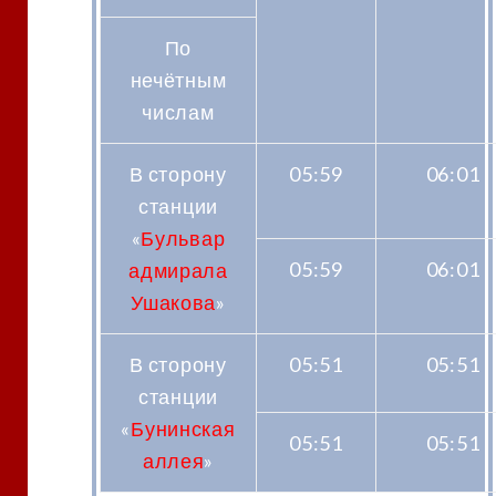
По
нечётным
числам
В сторону
05:59
06:01
станции
«
Бульвар
05:59
06:01
адмирала
Ушакова
»
В сторону
05:51
05:51
станции
«
Бунинская
05:51
05:51
аллея
»