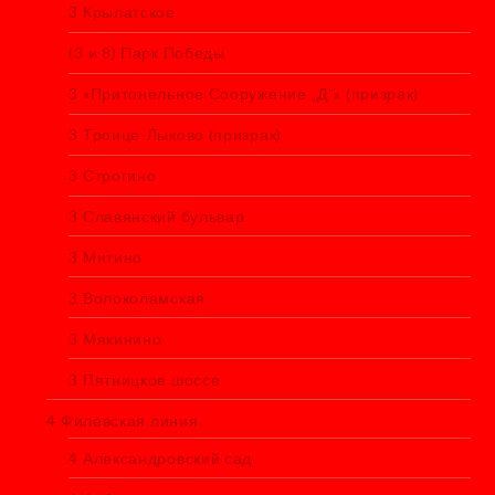
3 Крылатское
(3 и 8) Парк Победы
3 «Притонельное Сооружение „Д“» (призрак)
3 Троице-Лыково (призрак)
3 Строгино
3 Славянский бульвар
3 Митино
3 Волоколамская
3 Мякинино
3 Пятницкое шоссе
4 Филёвская линия
4 Александровский сад