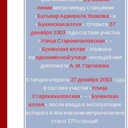
линии
метро между станциями
«
Бульвар Адмирала Ушакова
» и
«
Бунинская аллея
». Открыта
27
декабря
2003
года составе участка
«
Улица Старокачаловская
» —
«
Бунинская аллея
». Названа
по
одноимённой улице
, носящей имя
дипломата
А. М. Горчакова
.
Станция открыта
27 декабря
2003
года
в составе участка «
Улица
Старокачаловская
» — «
Бунинская
аллея
», после ввода в эксплуатацию
которого в Московском метрополитене
стало 170 станций.