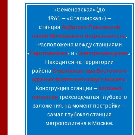
«Семёновская»
(до
1961 —
«Сталинская»
) —
станция
Арбатско-Покровской
линии
Московского метрополитена
.
Расположена между станциями
«
Партизанская
» и «
Электрозаводская
».
Находится на территории
района
Соколиная гора
Восточного
административного округа
Москвы
.
Конструкция станции —
колонно-
пилонная
трёхсводчатая глубокого
заложения, на момент постройки —
самая глубокая станция
метрополитена в Москве
.