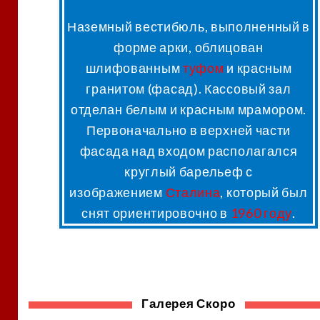
Наземный вестибюль, выполненный в
форме арки, облицован
шлифованным
туфом
и красным
гранитом (фасад)
. Кассовый зал
отделан белым и красным мрамором.
Первоначально в верхней части
фасада над входом располагался
круглый барельеф с
изображением
Сталина
, который был
снят ориентировочно в
1960 году
.
Галерея Скоро