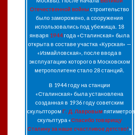
Москвы). После начала
Великой
Отечественной войны
строительство
было заморожено, а сооружения
использовались под убежища. 18
января
1944
года «Сталинская» была
открыта в составе участка «Курская» —
«Измайловская»
, после ввода в
эксплуатацию которого в Московском
метрополитене стало 28 станций.
В 1944 году
на станции
«Сталинская»
была установлена
созданная в 1936 году советским
скульптором
Г. Д. Лавровым
пятиметров
скульптура «
Спасибо товарищу
Сталину за наше счастливое детство!
»