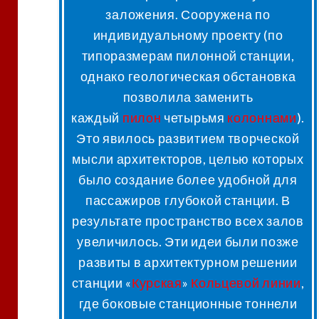
заложения
. Сооружена по
индивидуальному проекту (по
типоразмерам пилонной станции,
однако геологическая обстановка
позволила заменить
каждый
пилон
четырьмя
колоннами
)
.
Это явилось развитием творческой
мысли архитекторов, целью которых
было создание более удобной для
пассажиров глубокой станции
. В
результате пространство всех залов
увеличилось. Эти идеи были позже
развиты в архитектурном решении
станции «
Курская
»
Кольцевой линии
,
где боковые станционные тоннели