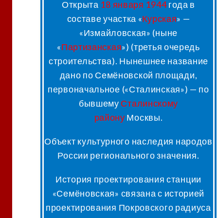
Открыта
18 января
1944
года в
составе участка «
Курская
» —
«Измайловская» (ныне
«
Партизанская
») (третья очередь
строительства). Нынешнее название
дано по Семёновской площади,
первоначальное («Сталинская») — по
бывшему
Сталинскому
району
Москвы.
Объект культурного наследия народов
России регионального значения
.
История проектирования станции
«Семёновская» связана с историей
проектирования Покровского радиуса