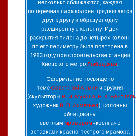
несколько сближаются, каждая
поперечная пара колонн придвигается
друг к другу и образует одну
расширенную колонну
. Идея
раскрытия пилона до четырёх колонн
по его периметру была повторена в
1983 году при строительстве станции
Киевского метро
Лыбедская
.
Оформление посвящено
теме
Советской Армии
и оружия
(скульпторы
В. И. Мухина
,
Н. К. Вентцел
художник
В. П. Ахметьев
). Колонны
облицованы
светлым
мрамором
«коелга» с
вставками красно-пёстрого мрамора