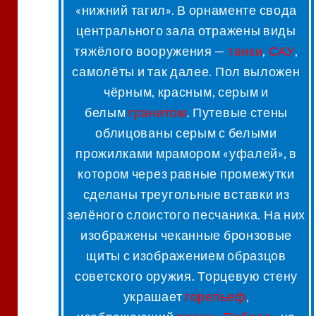
«нижний тагил». В орнаменте свода
центрального зала отражены виды
тяжёлого вооружения —
танки
,
САУ
,
самолёты и так далее
. Пол выложен
чёрным, красным, серым и
белым
гранитом
. Путевые стены
облицованы серым с белыми
прожилками мрамором «уфалей», в
котором через равные промежутки
сделаны треугольные вставки из
зелёного слоистого песчаника. На них
изображены чеканные бронзовые
щиты с изображением образцов
советского оружия
. Торцевую стену
украшает
горельеф
,