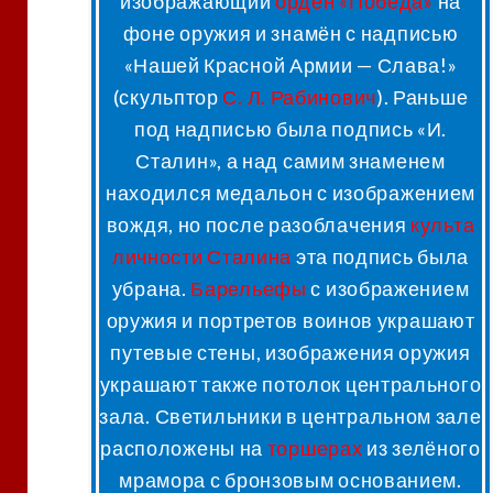
изображающий
орден «Победа»
на
фоне оружия и знамён с надписью
«Нашей Красной Армии — Слава!»
(скульптор
С. Л. Рабинович
). Раньше
под надписью была подпись «И.
Сталин», а над самим знаменем
находился медальон с изображением
вождя
, но после разоблачения
культа
личности Сталина
эта подпись была
убрана.
Барельефы
с изображением
оружия и портретов воинов украшают
путевые стены, изображения оружия
украшают также потолок центрального
зала. Светильники в центральном зале
расположены на
торшерах
из зелёного
мрамора с бронзовым основанием
.