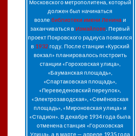
Московского метрополитена, который
должен был начинаться
возле
библиотеки имени Ленина
и
заканчиваться в
Измайлове
. Первый
проект Покровского радиуса появился
в
1932
году. После станции «Курский
вокзал» планировалось построить
станции «Гороховская улица»,
«Бауманская площадь»,
«Спартаковская площадь»,
«Переведеновский переулок»,
«Электрозаводская», «Семёновская
площадь», «Мироновская улица» и
«Стадион». В декабре 1934 года была
отменена станция «Гороховская
Улица», а в марте — апреле 1935 года