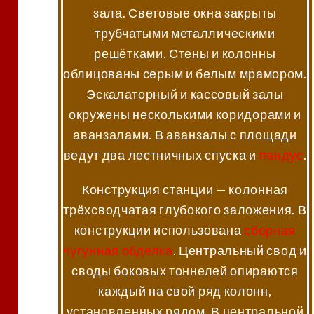
зала. Световые окна закрыты
трубчатыми металлическими
решётками. Стены и колонны
облицованы серым и белым мрамором.
Эскалаторный и кассовый залы
окружены несколькими коридорами и
аванзалами. В аванзалы с площади
ведут два лестничных спуска и
пандус
.
Конструкция станции — колонная
трёхсводчатая глубокого заложения. В
конструкции использована
сборная
чугунная
обделка
. Центральный свод и
своды боковых тоннелей опираются
каждый на свой ряд колонн,
установленных рядом. В центральной