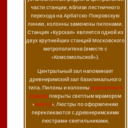
части станции, вблизи лестничного
перехода на Арбатско-Покровскую
линию, колонны заменены пилонами.
Станция «Курская» является одной из
двух крупнейших станций Московского
метрополитена (вместе с
«Комсомольской»).
Центральный зал напоминает
древнеримский зал базиликального
типа. Пилоны и колонны
дорического
ордера
покрыты светлым мрамором
«
коелга
». Люстры по оформлению
перекликаются с древнеримскими
люстрами-светильниками,