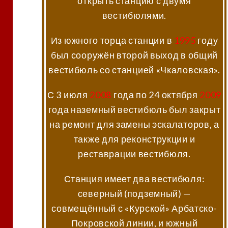
открыть станцию с двумя
вестибюлями.
Из южного торца станции в
1995
году
был сооружён второй выход в общий
вестибюль со станцией «Чкаловская».
С 3 июля
2008
года по 24 октября
2009
года наземный вестибюль был закрыт
на ремонт для замены эскалаторов, а
также для реконструкции и
реставрации вестибюля.
Станция имеет два вестибюля:
северный (подземный) —
совмещённый с «Курской» Арбатско-
Покровской линии, и южный