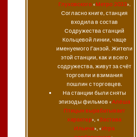
Глуховского
«
Метро 2033
».
Согласно книге, станция
входила в состав
Содружества станций
Кольцевой линии, чаще
именуемого Ганзой. Жители
этой станции, как и всего
содружества, живут за счёт
торговли и взимания
пошлин с торговцев.
На станции были сняты
эпизоды фильмов «
Алёша
Птицын вырабатывает
характер
», «
Застава
Ильича
», «
Игра
воображения
».