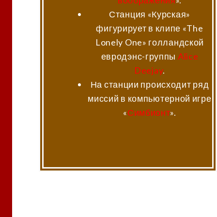
Станция «Курская»
фигурирует в клипе «The
Lonely One» голландской
евродэнс-группы
Alice
Deejay
.
На станции происходит ряд
миссий в компьютерной игре
«
Симбионт
».