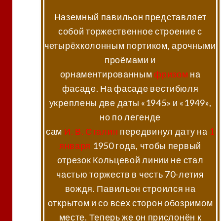
Наземный павильон представляет
собой торжественное строение с
четырёхколонным портиком, арочными
проёмами и
орнаментированным
фризом
на
фасаде. На фасаде вестибюля
укреплены две даты «1945» и «1949»,
но по легенде
сам
И. В. Сталин
передвинул дату на
1
января
1950 года, чтобы первый
отрезок Кольцевой линии не стал
частью торжеств в честь 70-летия
вождя. Павильон строился на
открытом и со всех сторон обозримом
месте. Теперь же он прислонён к