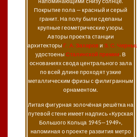
напоминающими снизу солнце.
Покрытие пола — красный и серый
гранит. На полу были сделаны
крупные геометрические узоры.
Авторы проекта станции
архитекторы
Г. А. Захаров
и
З. С. Черн
удостоены
Сталинской премии
. В
основаниях свода центрального зала
по всей длине проходят узкие
металлическим фризы с филигранным
орнаментом.
Литая фигурная золочёная решётка на
путевой стене имеет надпись «Курская
Большого Кольца 1945—1949»,
напоминая о проекте развития метро