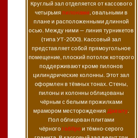
Круглый зал отделяется от кассового
четырьмя
пилонами
, овальными в
плане и расположенными длинной
осью. Между ними — линия турникетов
(типа УТ-2000). Кассовый зал
представляет собой прямоугольное
помещение, плоский потолок которого
поддерживают кроме пилонов
цилиндрические колонны. Этот зал
оформлен в тёмных тонах. Стены,
пилоны и колонны облицованы
чёрным с белыми прожилками
мрамором месторождения
Давалу
.
Пол облицован плитами
чёрного
габбро
и тёмно-серого
гранита. В кассовый зал ведут три