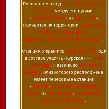
Расположена под
площадью Курского
Вокзала
между станциями
«
Комсомольская
» и «
Таганская
».
Находится на территории
Басманного
района
Центрального
административного округа
Москвы
.
Станция открылась
1 января
1950
года
в составе участка «Курская» — «
Парк
культуры
». Названа по
Курскому
вокзалу
, близ которого расположена.
Имеет переходы на станции
«
Курская
»
Арбатско-Покровской
линии
и «
Чкаловская
»
Люблинско-
Дмитровской линии
.