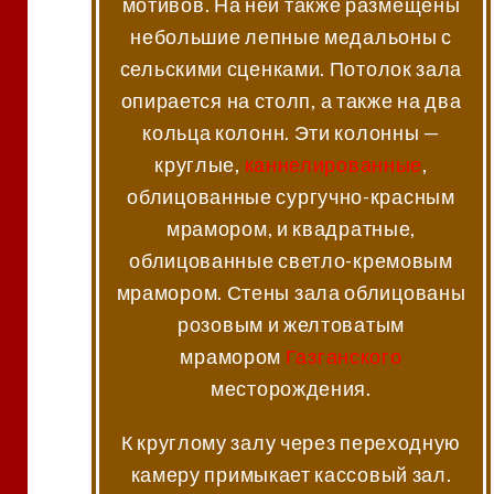
мотивов. На ней также размещены
небольшие лепные медальоны с
сельскими сценками. Потолок зала
опирается на столп, а также на два
кольца колонн. Эти колонны —
круглые,
каннелированные
,
облицованные сургучно-красным
мрамором, и квадратные,
облицованные светло-кремовым
мрамором. Стены зала облицованы
розовым и желтоватым
мрамором
Газганского
месторождения.
К круглому залу через переходную
камеру примыкает кассовый зал.