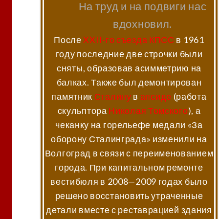
На труд и на подвиги нас
вдохновил.
После
XXII-го съезда КПСС
в 1961
году последние две строчки были
сняты, образовав асимметрию на
балках. Также был демонтирован
памятник
Сталину
в
апсиде
(работа
скульптора
Николая Томского
), а
чеканку на горельефе медали «За
оборону Сталинграда» изменили на
Волгоград в связи с переименованием
города. При капитальном ремонте
вестибюля в 2008—2009 годах было
решено восстановить утраченные
детали вместе с реставрацией здания