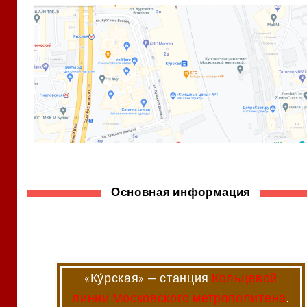
Основная информация
«Ку́рская»
— станция
Кольцевой
линии
Московского метрополитена
.