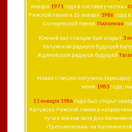
января
1971
года в составе участка «
О
Рижской линии и 25 января
1986
года в
Солнцевской линии.
Пилонная
тр
Южный зал станции был открыт
3 я
Калужском радиусе будущей Калу
Ждановском радиусе будущей
Тага
Новая станция получила пересадку 
июня
1983
года; н
11 января
1986
года был открыт север
Калужско-Рижской линии в направлен
пути в южном зале для Калининс
«Третьяковская» на Калининской