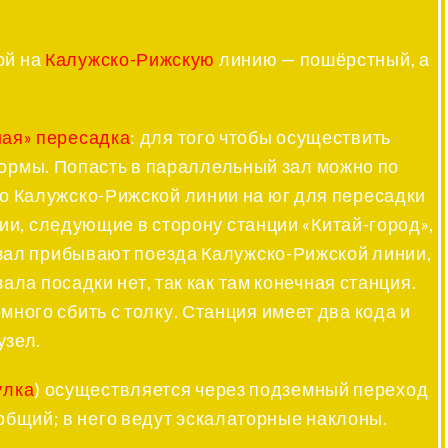
ой на
Калужско-Рижскую
линию — пошёрстный, а
ая» пересадка
: для того чтобы осуществить
ормы. Попасть в параллельный зал можно по
о Калужско-Рижской линии на юг для пересадки
и, следующие в сторону станции «Китай-город»,
 зал прибывают поезда Калужско-Рижской линии,
ла посадки нет, так как там конечная станция.
много сбить с толку. Станция имеет два кода и
узел.
улка
) осуществляется через подземный переход
 общий; в него ведут эскалаторные наклоны.