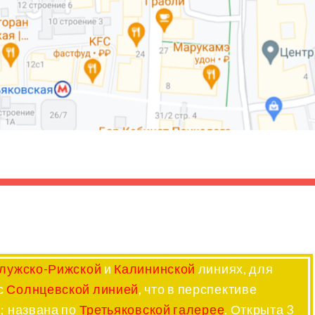
лужско-Рижской
и
Калининской
линиях, для
с
Солнцевской линией
, что в перспективе
); названа по
Третьяковской галерее
. Открыта 3