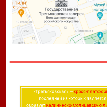
«
Третьяко́вская
» —
кросс-платфор
последней из которых является
образует
Калининско-Солнцевскую л