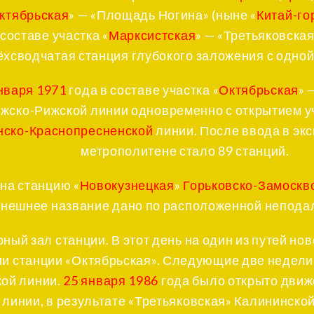
ктябрьская
» — «Площадь Ногина» (ныне «
Китай-го
 составе участка «
Марксистская
» — «Третьяковска
ёхсводчатая станция глубокого заложения с одной
нваря
1971
года в составе участка «
Октябрьская
» 
жско-Рижской линии одновременно с открытием уч
нско-Краснопресненской
линии. После ввода в эк
метрополитене стало 89 станций.
на станцию «
Новокузнецкая
»
Горьковско-Замоскв
ынешнее название дано по расположенной непода
ный зал станции. В этот день на один из путей н
ии станции «Октябрьская». Следующие две недел
кой линии.
25 января
1986
года было открыто движе
 линии, в результате «Третьяковская» Калининско