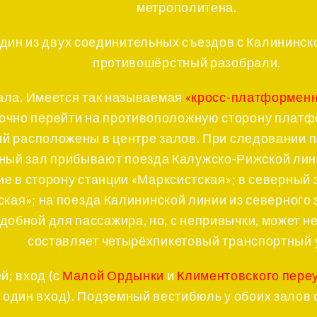
метрополитена.
дин из двух соединительных съездов с Калининск
противошёрстный разобрали.
зала. Имеется так называемая
«кросс-платформенн
точно перейти на противоположную сторону платф
ый расположены в центре залов. При следовании п
жный зал прибывают поезда Калужско-Рижской лини
е в сторону станции «Марксистская»; в северный
ая»; на поезда Калининской линии из северного за
добной для пассажира, но, с непривычки, может не
составляет четырёхпикетовый транспортный 
й; вход (с
Малой Ордынки
и
Климентовского пере
о один вход). Подземный вестибюль у обоих залов