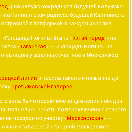
род
») на Калужском радиусе будущей Калужско-
я» на Калининском радиусе будущей Калининско-
 островной платформой в каждом из залов.
— «Площадь Ногина» (ныне «
Китай-город
») на
астка «
Таганская
» — «Площадь Ногина» на
сплуатацию указанных участков в Московском
орецкой линии
и носила такое же название до
лёку
Третьяковской галерее
.
ового зала было переключено движение поездов
и выполнялись работы по переключению старого
ние поездов по участку «
Марксистская
» —
й линии стала 132-й станцией Московского