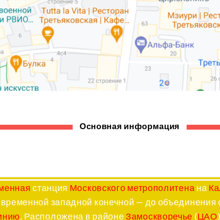
Основная информация
менная
станция
Московского метрополитена
на
Ка
 временной западной конечной — до объединения 
инию
. Расположена в районе
Замоскворечье
(
ЦАО