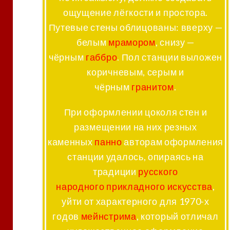
ощущение лёгкости и простора.
Путевые стены облицованы: вверху —
белым
мрамором
, снизу —
чёрным
габбро
. Пол станции выложен
коричневым, серым и
чёрным
гранитом
.
При оформлении цоколя стен и
размещении на них резных
каменных
панно
авторам оформления
станции удалось, опираясь на
традиции
русского
народного
прикладного искусства
,
уйти от характерного для 1970-х
годов
мейнстрима
, который отличал