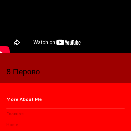
8 Перово
More About Me
Главная
Home