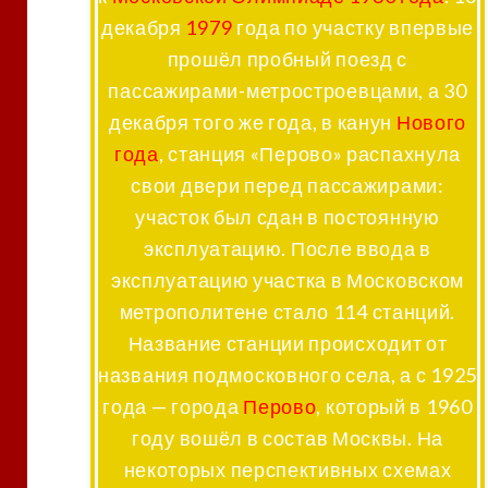
декабря
1979
года по участку впервые
прошёл пробный поезд с
пассажирами-метростроевцами, а 30
декабря того же года, в канун
Нового
года
, станция «Перово» распахнула
свои двери перед пассажирами:
участок был сдан в постоянную
эксплуатацию. После ввода в
эксплуатацию участка в Московском
метрополитене стало 114 станций.
Название станции происходит от
названия подмосковного села, а с 1925
года — города
Перово
, который в 1960
году вошёл в состав Москвы. На
некоторых перспективных схемах