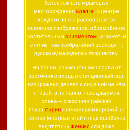
белоснежного мрамора с
месторождения
Коелга
. В центре
каждого панно располагается
основное изображение, обрамлённое
растительным
орнаментом
. И сюжет, и
стилистика изображений восходят к
русскому народному творчеству
.
На панно, размещённом справа от
восточного входа в станционный зал,
изображено дерево с сидящей на нём
птицей, а на панно, находящемся
слева — сказочная райская
птица
Сирин
с небольшой короной на
голове (иногда в этой птице ошибочно
видят птицу
Феникс
или даже