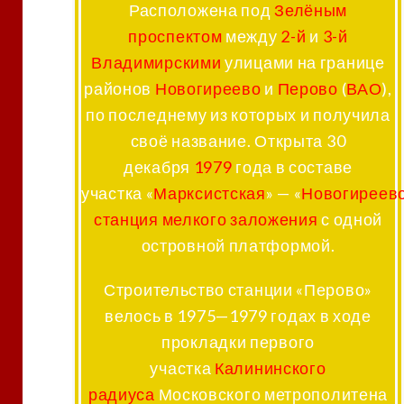
Расположена под
Зелёным
проспектом
между
2-й
и
3-й
Владимирскими
улицами на границе
районов
Новогиреево
и
Перово
(
ВАО
)
,
по последнему из которых и получила
своё название. Открыта 30
декабря
1979
года в составе
участка
«
Марксистская
»
—
«
Новогиреев
станция мелкого заложения
с одной
островной платформой.
Строительство станции «Перово»
велось в 1975—1979 годах в ходе
прокладки первого
участка
Калининского
радиуса
Московского метрополитена