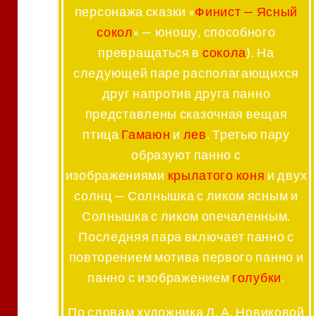
персонажа сказки «
Финист — Ясный
сокол
» — юношу, способного
превращаться в
сокола
). На
следующей паре располагающихся
друг напротив друга панно
представлены сказочная вещая
птица
Гамаюн
и
лев
. Третью пару
образуют панно с
изображениями
крылатого коня
и двух
солнц — Солнышка с ликом ясным и
Солнышка с ликом опечаленным.
Последняя пара включает панно с
повторением мотива первого панно и
панно с изображением
голубки
.
По словам художника Л. А. Новиковой