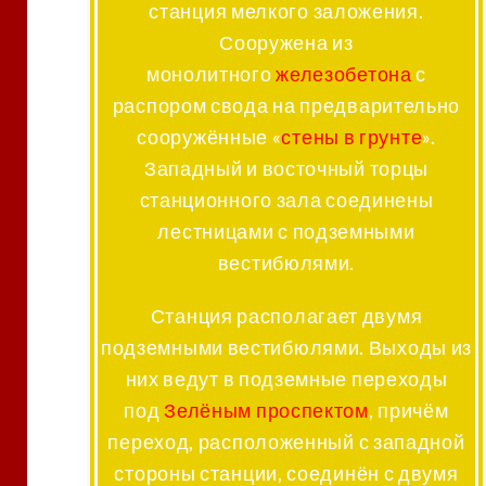
станция мелкого заложения.
Сооружена из
монолитного
железобетона
с
распором свода на предварительно
сооружённые «
стены в грунте
».
Западный и восточный торцы
станционного зала соединены
лестницами с подземными
вестибюлями.
Станция располагает двумя
подземными вестибюлями. Выходы из
них ведут в подземные переходы
под
Зелёным проспектом
, причём
переход, расположенный с западной
стороны станции, соединён с двумя