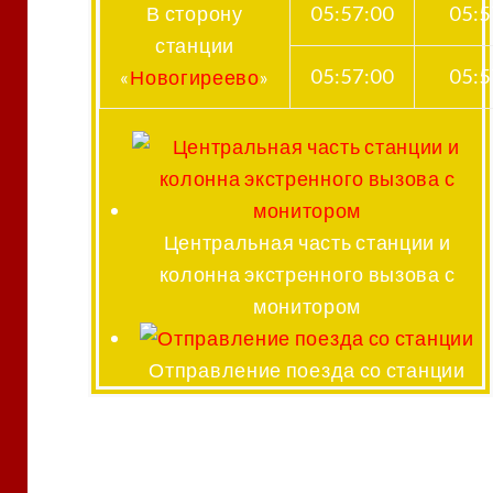
В сторону
05:57:00
05:5
станции
05:57:00
05:5
«
Новогиреево
»
Центральная часть станции и
колонна экстренного вызова с
монитором
Отправление поезда со станции