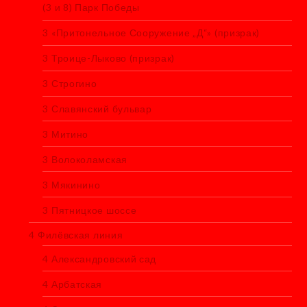
(3 и 8) Парк Победы
3 «Притонельное Сооружение „Д“» (призрак)
3 Троице-Лыково (призрак)
3 Строгино
3 Славянский бульвар
3 Митино
3 Волоколамская
3 Мякинино
3 Пятницкое шоссе
4 Филёвская линия
4 Александровский сад
4 Арбатская