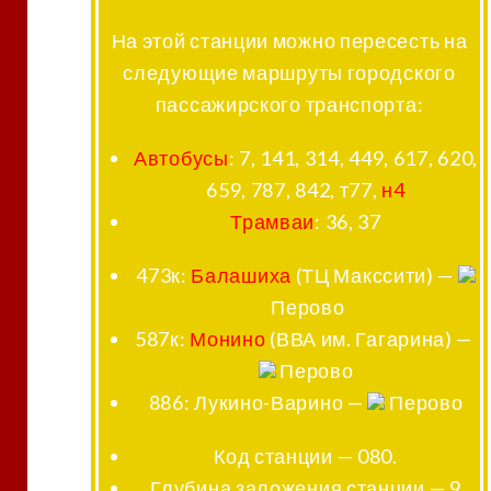
На этой станции можно пересесть на
следующие маршруты городского
пассажирского транспорта:
Автобусы
: 7, 141, 314, 449, 617, 620,
659, 787, 842, т77,
н4
Трамваи
: 36, 37
473к
:
Балашиха
(ТЦ Макссити) —
Перово
587к
:
Монино
(ВВА им. Гагарина) —
Перово
886
: Лукино-Варино —
Перово
Код станции — 080.
Глубина заложения станции — 9