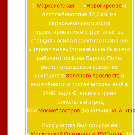
(«
Марксистская
» — «
Новогиреево
»)
протяжённостью 12,2 км
. На
первоначальном этапе
проектирования и строительства
станция носила проектное название
«Перово поле»
(по названию бывшего
рабочего посёлка
Перово Поле
,
располагавшегося севернее
нынешнего
Зелёного проспекта
и
включённого в состав Москвы ещё в
1940 году). Станцию строил
тоннельный отряд
№ 6
Мосметростроя
(начальник
И. А. Яц
Пуск участка был приурочен
к
Московской Олимпиаде 1980 года
. 16