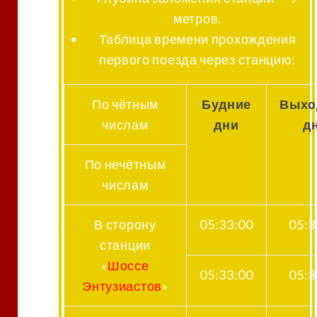
метров.
Таблица времени прохождения
первого поезда через станцию
:
По чётным
Будние
Выхо
числам
дни
д
По нечётным
числам
В сторону
05:33:00
05:3
станции
«
Шоссе
05:33:00
05:3
Энтузиастов
»