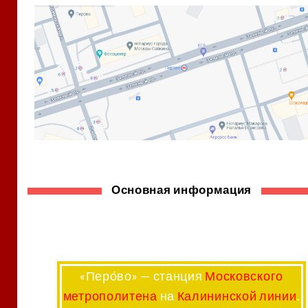
Основная информация
«Перо́во»
— станция
Московского
метрополитена
на
Калининской линии
.